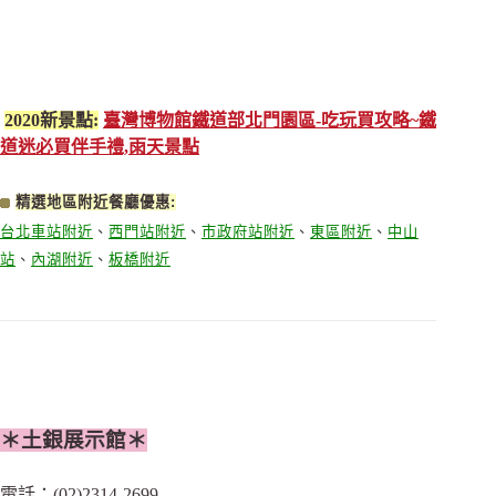
2020新景點:
臺灣博物館鐵道部北門園區-吃玩買攻略~鐵
道迷必買伴手禮,雨天景點
精選地區附近餐廳優惠:
台北車站附近
、
西門站附近
、
市政府站附近
、
東區附近
、
中山
站
、
內湖附近
、
板橋附近
＊土銀展示館＊
電話：(02)2314-2699