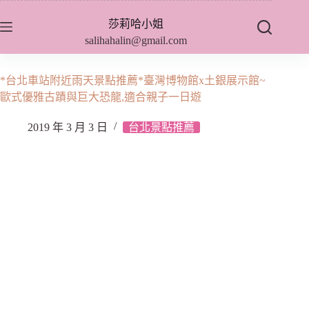
跳
莎莉哈小姐
至
salihahalin@gmail.com
主
要
內
*台北車站附近雨天景點推薦*臺灣博物館x土銀展示館~
容
歐式優雅古蹟與巨大恐龍,適合親子一日遊
2019 年 3 月 3 日
台北景點推薦