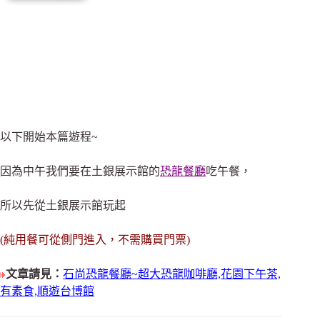
以下開始本篇遊程~
因為中午我們要在土銀展示館的
恐龍餐廳
吃午餐，
所以先從土銀展示館玩起
(純用餐可從側門進入，不需購買門票)
文章請見：
石尚恐龍餐廳~超大恐龍咖啡廳,花園下午茶,
有素食,順遊台博館