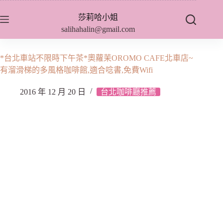
跳
莎莉哈小姐
至
salihahalin@gmail.com
主
要
內
*台北車站不限時下午茶*奧蘿茉OROMO CAFE北車店~
容
有溜滑梯的多風格咖啡館,適合唸書,免費Wifi
2016 年 12 月 20 日
台北咖啡廳推薦