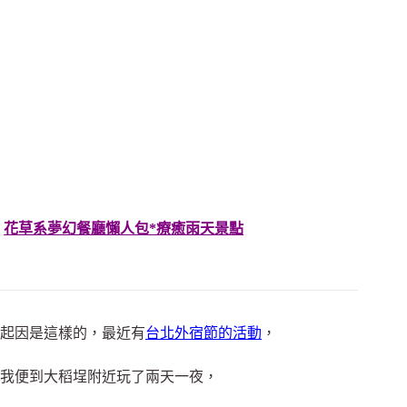
花草系夢幻餐廳懶人包*療癒雨天景點
起因是這樣的，最近有
台北外宿節的活動
，
我便到大稻埕附近玩了兩天一夜，