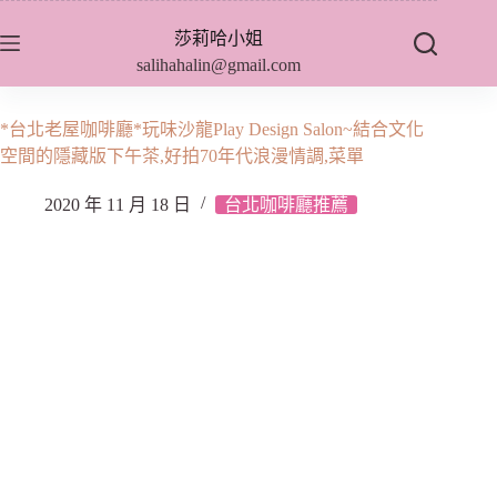
跳
莎莉哈小姐
至
salihahalin@gmail.com
主
要
內
*台北老屋咖啡廳*玩味沙龍Play Design Salon~結合文化
容
空間的隱藏版下午茶,好拍70年代浪漫情調,菜單
2020 年 11 月 18 日
台北咖啡廳推薦