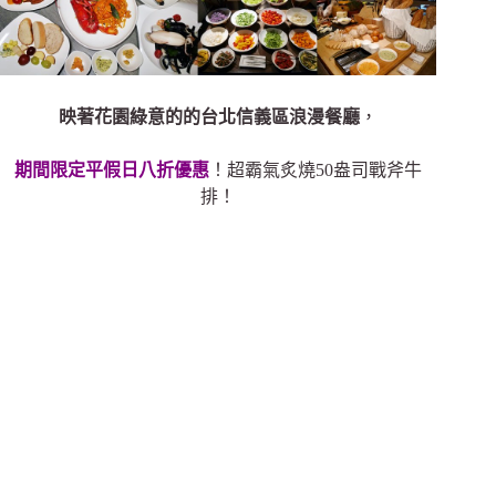
映著花園綠意的的台北信義區浪漫餐廳
，
期間限定平假日八折優惠
！
超霸氣
炙燒50盎司戰斧牛
排！