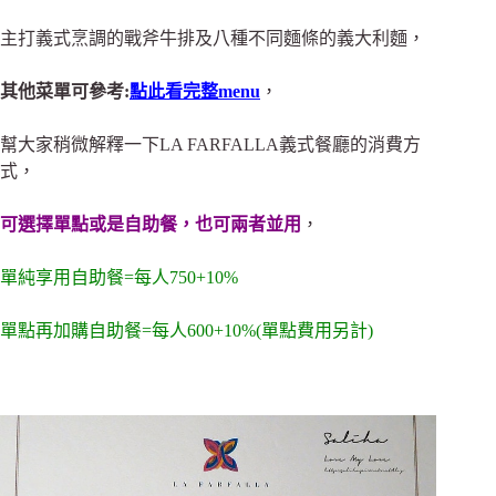
主打義式烹調的戰斧牛排及八種不同麵條的義大利麵，
其他菜單可參考:
點此看完整menu
，
幫大家稍微解釋一下LA FARFALLA義式餐廳的消費方
式，
可選擇單點或是自助餐，也可兩者並用
，
單純享用自助餐=每人750+10%
單點再加購
自助餐
=每人600
+
10%(單點費用另計)