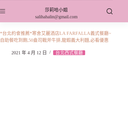
跳
莎莉哈小姐
至
salihahalin@gmail.com
主
要
內
*台北約會推薦*寒舍艾麗酒店LA FARFALLA義式餐廳~
容
自助餐吃到飽,50盎司戰斧牛排,龍蝦義大利麵,必看優惠
2021 年 4 月 12 日
台北西式餐廳