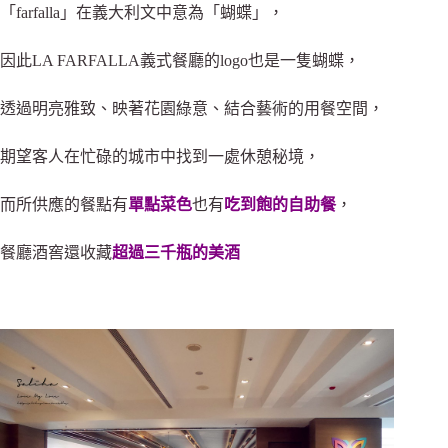
「farfalla」在義大利文中意為
「
蝴蝶
」，
因此
LA FARFALLA義式餐廳的logo也是一隻蝴蝶，
透過明亮雅致、映著花園綠意
、結合藝術
的用餐空間，
期望客人在忙碌的城市中找到一處休憩秘境，
而所供應的餐點有
單點菜色
也有
吃到飽的自助餐
，
餐廳酒窖還收藏
超過三千瓶的美酒