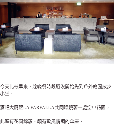
今天比較早來，
趁晚餐時段還沒開始
先到戶外庭園散步
小坐，
酒吧大廳跟LA FARFALLA共同環繞著一處空中花園，
此區有花團錦簇、頗有歐風情調的傘座，