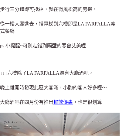
步行三分鐘即可抵達，就在微風松高的旁邊，
從一樓大廳進去，搭電梯到六樓即是LA FARFALLA義
式餐廳
ps.小提醒~可別走錯到隔壁的寒舍艾美喔
↓↓↓六樓除了LA FARFALLA還有大廳酒吧，
晚上離開時發現此區大客滿，小酌的客人好多喔～
大廳酒吧在四月份有推出
暢飲優惠
，也是很划算