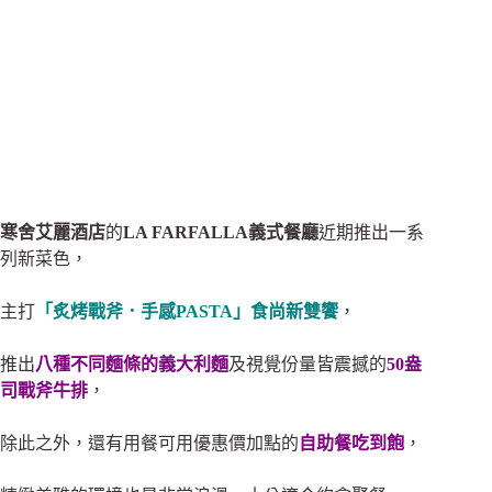
寒舍艾麗酒店
的
LA FARFALLA義式餐廳
近期推出一系
列新菜色，
主打
「炙烤戰斧．手感PASTA」食尚新雙饗
，
推出
八種不同麵條的義大利麵
及
視覺份量皆震撼的
50盎
司戰斧牛排
，
除此之外，還有用餐可用優惠價加點的
自助餐吃到飽
，