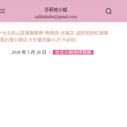
跳
莎莉哈小姐
至
salihahalin@gmail.com
主
要
內
*台北松山區餐廳推薦*夠夠肉-光復店~超好拍粉紅網美
容
風石頭火鍋店,大份量肉盤,IG打卡必拍!
2018 年 5 月 26 日
台北火鍋燒烤餐廳