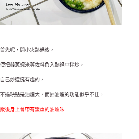
首先呢，開小火熱鍋後，
便把蒜蔥蝦米等佐料倒入熱鍋中拌炒，
自己炒還挺有趣的，
不過缺點是油煙大，而抽油煙的功能似乎不佳，
飯後身上會帶有蠻重的油煙味