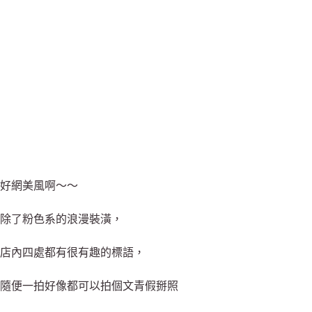
好網美風啊～～
除了粉色系的浪漫裝潢，
店內四處都有很有趣的標語，
隨便一拍好像都可以拍個文青假掰照