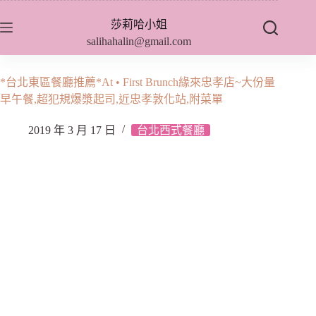
跳
莎莉哈小姐
至
salihahalin@gmail.com
主
要
內
*台北東區餐廳推薦*At • First Brunch緣來忠孝店~大份量
容
早午餐,超犯規爆漿起司,近忠孝敦化站,附菜單
2019 年 3 月 17 日
台北西式餐廳