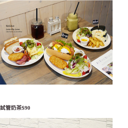
試管奶茶$90