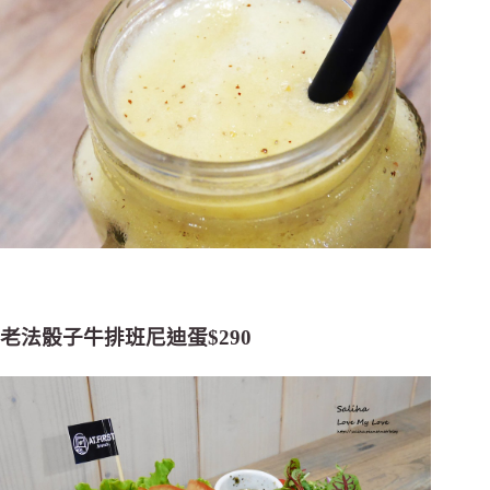
老法骰子牛排班尼迪蛋$290