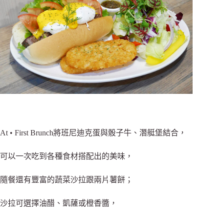
At • First Brunch將班尼迪克蛋與骰子牛、潛艇堡結合，
可以一次吃到各種食材搭配出的美味，
隨餐還有豐富的蔬菜沙拉跟兩片薯餅；
沙拉可選擇油醋、凱薩或橙香醬，