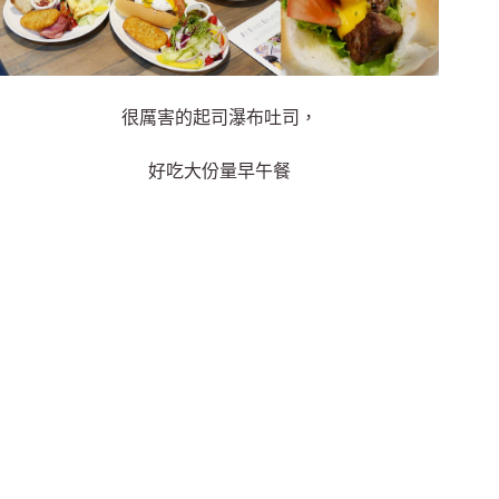
很厲害的起司瀑布吐司，
好吃大份量早午餐