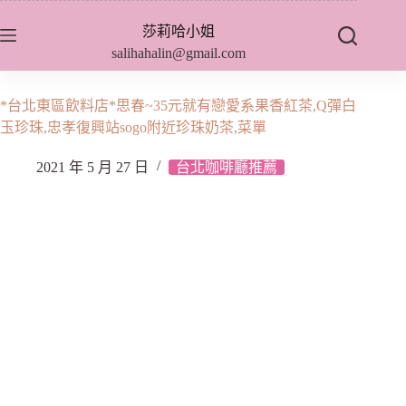
跳
莎莉哈小姐
至
salihahalin@gmail.com
主
要
內
*台北東區飲料店*思春~35元就有戀愛系果香紅茶,Q彈白
容
玉珍珠,忠孝復興站sogo附近珍珠奶茶,菜單
2021 年 5 月 27 日
台北咖啡廳推薦