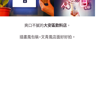
爽口不膩的
大安區飲料店
，
插畫風包裝+文青風店面好好拍。