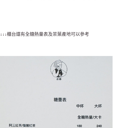
↓↓↓櫃台還有全糖熱量表及茶葉產地可以參考