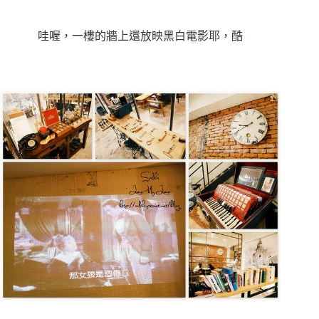
哇喔，一樓的牆上還放映黑白電影耶，酷