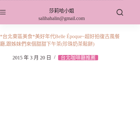
跳
莎莉哈小姐
至
salihahalin@gmail.com
主
要
內
*台北東區美食*美好年代Belle Époque~超好拍復古風餐
容
廳,跟姊妹們來個甜甜下午茶(珍珠奶茶鬆餅)
2015 年 3 月 20 日
台北咖啡廳推薦