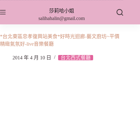
跳
莎莉哈小姐
至
salihahalin@gmail.com
主
要
內
*台北東區忠孝復興站美食*好時光迴廊-藝文廚坊~平價
容
精緻氣氛好-live音樂餐廳
2014 年 4 月 10 日
台北西式餐廳