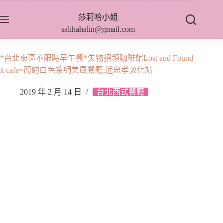
跳
莎莉哈小姐
至
salihahalin@gmail.com
主
要
內
*台北東區不限時早午餐*失物招領咖啡館Lost and Found
容
it cafe~簡約白色系網美風餐廳,近忠孝敦化站
2019 年 2 月 14 日
台北西式餐廳