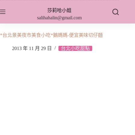
跳
莎莉哈小姐
至
salihahalin@gmail.com
主
要
內
*台北景美夜市美食小吃*鵝媽媽-便宜美味切仔麵
容
2013 年 11 月 29 日
台北小吃甜點