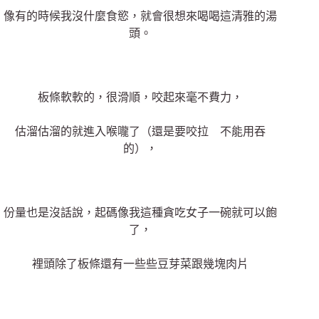
像有的時候我沒什麼食慾，就會很想來喝喝這清雅的湯
頭。
板條軟軟的，很滑順，咬起來毫不費力，
估溜估溜的就進入喉嚨了（還是要咬拉 不能用吞
的），
份量也是沒話說，起碼像我這種貪吃女子一碗就可以飽
了，
裡頭除了板條還有一些些豆芽菜跟幾塊肉片