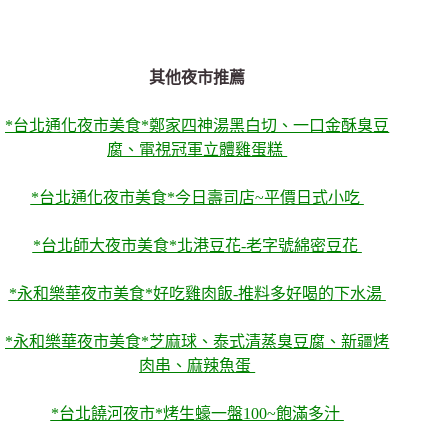
其他夜市推薦
*台北通化夜市美食*鄭家四神湯黑白切、一口金酥臭豆
腐、電視冠軍立體雞蛋糕
*台北通化夜市美食*今日壽司店~平價日式小吃
*台北師大夜市美食*北港豆花-老字號綿密豆花
*永和樂華夜市美食*好吃雞肉飯-推料多好喝的下水湯
*永和樂華夜市美食*芝麻球、泰式清蒸臭豆腐、新疆烤
肉串、麻辣魚蛋
*台北饒河夜市*烤生蠔一盤100~飽滿多汁