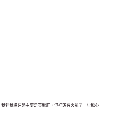
我猜我媽這盤主要是買鵝肝，但裡頭有夾雜了一些鵝心