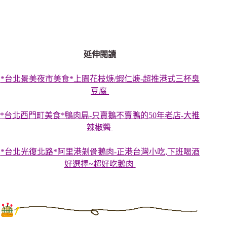
延伸閱讀
*台北景美夜市美食*上園花枝焿/蝦仁焿-超推港式三杯臭
豆腐
*台北西門町美食*鴨肉扁-只賣鵝不賣鴨的50年老店-大推
辣椒醬
*台北光復北路*阿里港剝骨鵝肉-正港台灣小吃,下班喝酒
好選擇~超好吃鵝肉