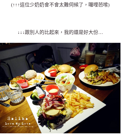
(↑↑↑這位少奶奶會不會太難伺候了，囉哩芭嗦)
↓↓↓跟別人的比起來，我的還是好大份…