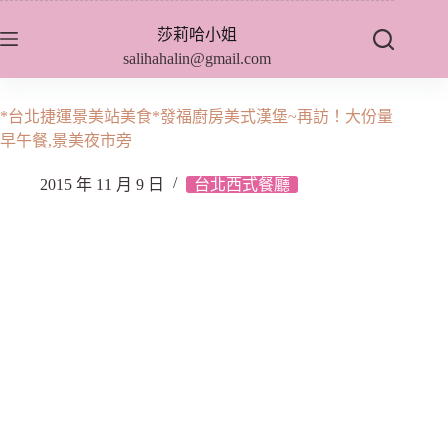
跳
莎莉哈小姐
至
salihahalin@gmail.com
主
要
內
*台北捷運景美站美食*發福廚房美式漢堡~再訪！大份量
容
早午餐,景美夜市旁
2015 年 11 月 9 日
台北西式餐廳