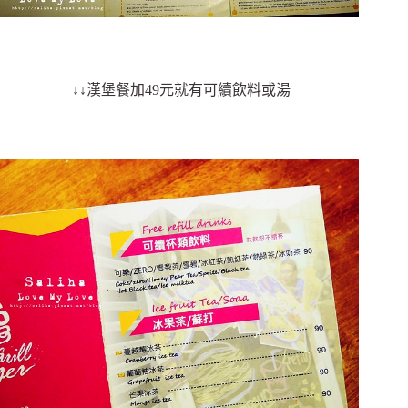
↓↓漢堡餐加49元就有可續飲料或湯