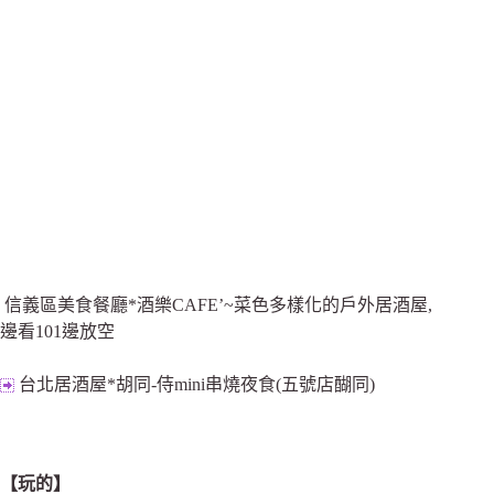
信義區美食餐廳*酒樂CAFE’~菜色多樣化的戶外居酒屋,
邊看101邊放空
台北居酒屋*胡同-侍mini串燒夜食(五號店醐同)
【玩的】