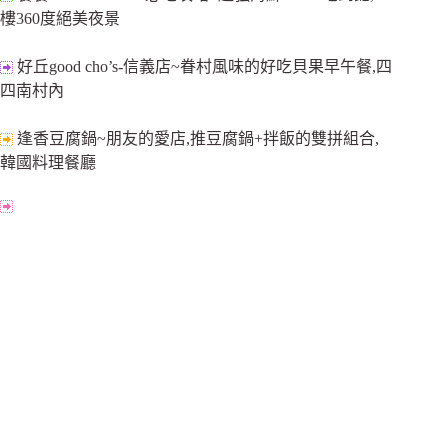
樓360度絕美夜景
好丘good cho’s-信義店~眷村風味的好吃貝果早午餐,四
四南村內
逢香豆腐鍋~朋友的愛店,推豆腐鍋+拌飯的雙拼組合,
韓國料理餐廳