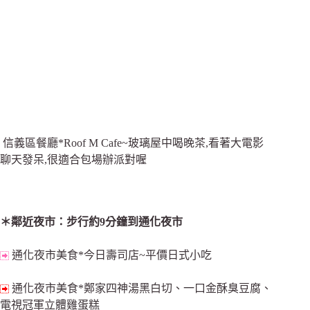
信義區餐廳*Roof M Cafe~玻璃屋中喝晚茶,看著大電影
聊天發呆,很適合包場辦派對喔
＊鄰近夜市：步行約9分鐘到通化夜市
通化夜市美食*今日壽司店~平價日式小吃
通化夜市美食*鄭家四神湯黑白切、一口金酥臭豆腐、
電視冠軍立體雞蛋糕