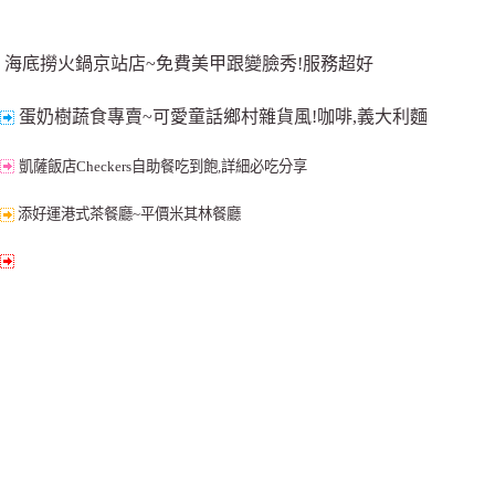
海底撈火鍋京站店~免費美甲跟變臉秀!服務超好
蛋奶樹蔬食專賣~可愛童話鄉村雜貨風!咖啡,義大利麵
凱薩飯店Checkers自助餐吃到飽,詳細必吃分享
添好運港式茶餐廳~平價米其林餐廳