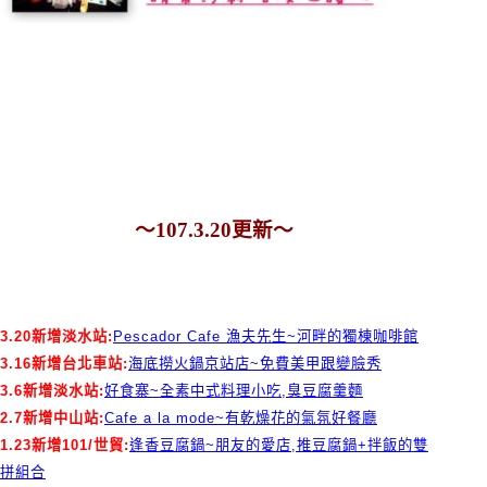
～107.3.20更新～
3.20新增淡水站:
Pescador Cafe 漁夫先生~河畔的獨棟咖啡館
3.16新增台北車站:
海底撈火鍋京站店~免費美甲跟變臉秀
3.6新增淡水站:
好食寨~全素中式料理小吃,臭豆腐羹麵
2.7新增中山站:
Cafe a la mode~有乾燥花的氣氛好餐廳
1.23新增101/世貿:
逢香豆腐鍋~朋友的愛店,推豆腐鍋+拌飯的雙
拼組合