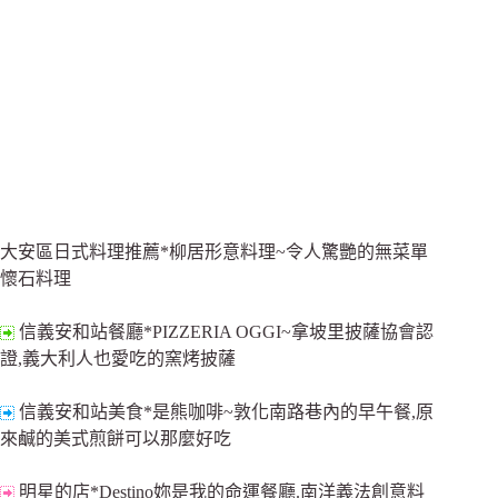
大安區日式料理推薦*柳居形意料理~令人驚艷的無菜單
懷石料理
信義安和站餐廳*PIZZERIA OGGI~拿坡里披薩協會認
證,義大利人也愛吃的窯烤披薩
信義安和站美食*是熊咖啡~敦化南路巷內的早午餐,原
來鹹的美式煎餅可以那麼好吃
明星的店*Destino妳是我的命運餐廳.南洋義法創意料