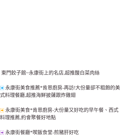
東門餃子館~永康街上的名店,超推酸白菜肉絲
永康街美食推薦*肯恩廚房-再訪!大份量卻不粗飽的美
式料理餐廳,超推海鮮披薩跟炸雞翅
永康街美食*肯恩廚房-大份量又好吃的早午餐、西式
料理推薦,約會聚餐好地點
永康街餐廳*喫飯食堂-煎豬肝好吃