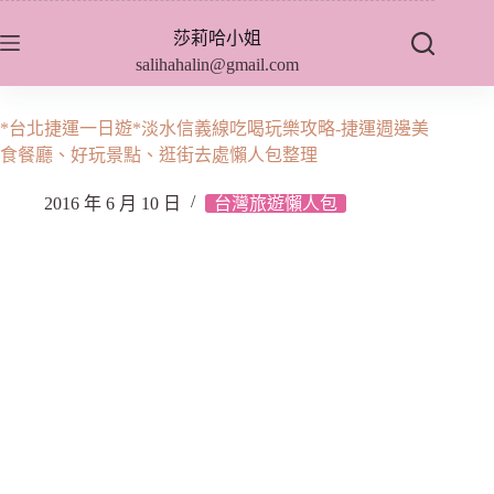
跳
莎莉哈小姐
至
salihahalin@gmail.com
主
要
內
*台北捷運一日遊*淡水信義線吃喝玩樂攻略-捷運週邊美
容
食餐廳、好玩景點、逛街去處懶人包整理
2016 年 6 月 10 日
台灣旅遊懶人包