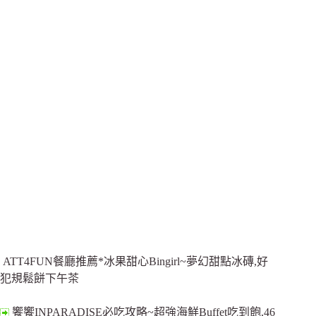
ATT4FUN餐廳推薦*冰果甜心Bingirl~夢幻甜點冰磚,好
犯規鬆餅下午茶
饗饗INPARADISE必吃攻略~超強海鮮Buffet吃到飽,46