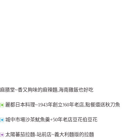
麻膳堂~香又夠味的麻辣麵,海南雞飯也好吃
麗都日本料理~1943年創立!60年老店,點餐還送秋刀魚
城中市場沙茶魷魚羹+50年老店豆花伯豆花
太陽蕃茄拉麵-站前店~義大利麵版的拉麵