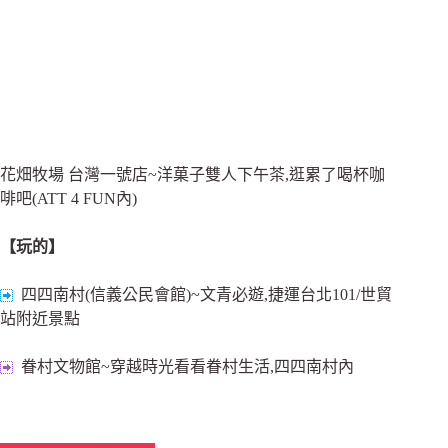
花畑牧場 台灣一號店~洋菓子雙人下午茶,逛累了喝杯咖
啡吧(ATT 4 FUN內)
【玩的】
四四南村(信義公民會館)~文青必遊,捷運台北101/世貿
站附近景點
眷村文物館~穿越時光看看眷村生活,四四南村內