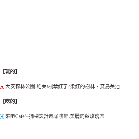
【玩的】
大安森林公園-絕美!楓葉紅了?染紅的樹林、賞鳥美池
【吃的】
來吧Cafe’~獨棟設計風咖啡館,美麗的藍玫瑰茶