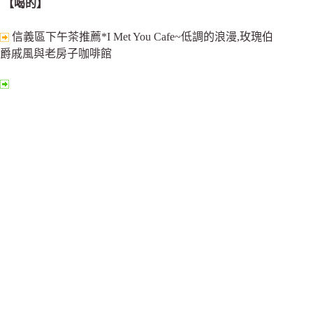
【喝的】
信義區下午茶推薦*I Met You Cafe~低調的浪漫,玫瑰伯
爵戚風與老房子咖啡館