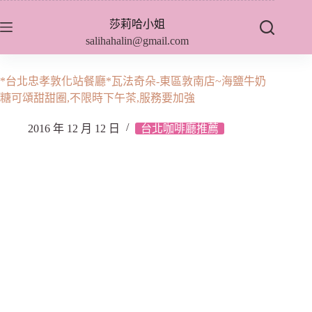
跳
莎莉哈小姐
至
salihahalin@gmail.com
主
要
內
*台北忠孝敦化站餐廳*瓦法奇朵-東區敦南店~海鹽牛奶
容
糖可頌甜甜圈,不限時下午茶,服務要加強
2016 年 12 月 12 日
台北咖啡廳推薦