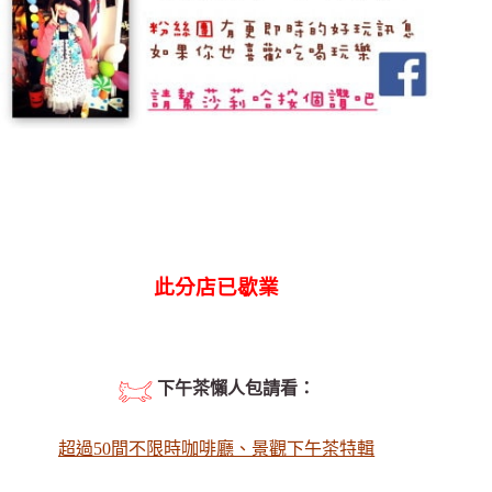
此分店已歇業
下午茶懶人包請看：
超過50間不限時咖啡廳、景觀下午茶特輯