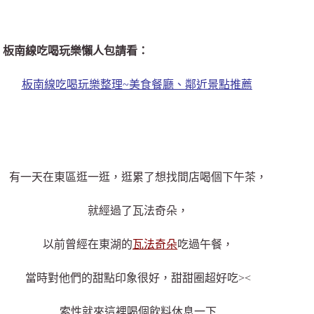
板南線吃喝玩樂懶人包請看：
板南線吃喝玩樂整理~美食餐廳、鄰近景點推薦
有一天在東區逛一逛，逛累了想找間店喝個下午茶，
就經過了瓦法奇朵，
以前曾經在東湖的
瓦法奇朵
吃過午餐，
當時對他們的甜點印象很好，甜甜圈超好吃><
索性就來這裡喝個飲料休息一下