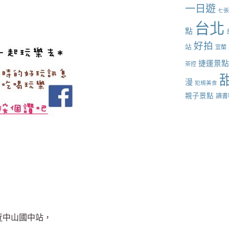
一日遊
七
台北
點
好拍
站
宜蘭
捷運景
茶控
漫
犯規美食
親子景點
讀書
近中山國中站，