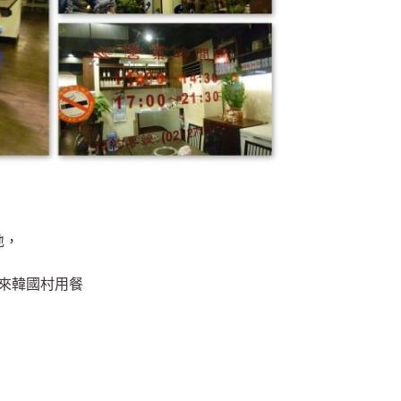
地，
來韓國村用餐