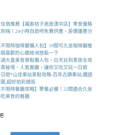
町住宿推薦【福泰桔子商旅漢中店】零食優格
吃到嗨！24小時自助吧免費供應，房價優惠分
北不限時咖啡廳懶人包】19間可久坐咖啡廳推
找個喜歡的心靈綠洲放鬆一下
6內湖大直美食景點懶人包，白天玩到黑夜全攻
踏青秘境、人氣餐廳，讓你又吃又玩一日遊
日遊*山佳車站景點攻略-百年古蹟車站,鐵道
園,超好拍彩繪街
北不限時餐廳攻略】聚餐必備！22間適合久坐
邊吃美食的餐廳
看吧