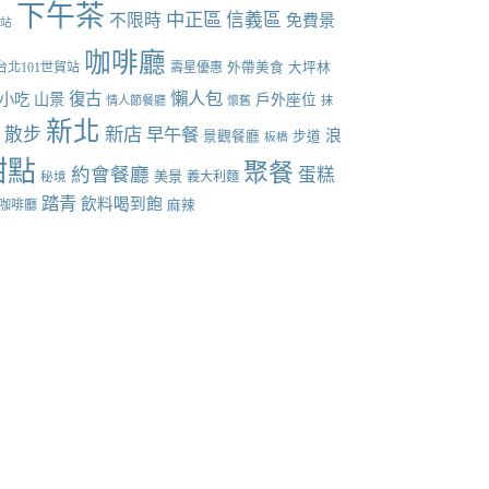
下午茶
中正區
信義區
不限時
免費景
張站
咖啡廳
台北101世貿站
壽星優惠
外帶美食
大坪林
懶人包
復古
小吃
山景
戶外座位
情人節餐廳
懷舊
抹
新北
散步
新店
早午餐
點
浪
景觀餐廳
步道
板橋
甜點
聚餐
約會餐廳
蛋糕
美景
義大利麵
秘境
踏青
飲料喝到飽
咖啡廳
麻辣