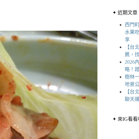
章
條
分
✦ 近期文章
件
類
的
西門
結
水果
果
享
【台
薦，
202
略！
樹林一
地景公
【台
聊天
✦ 來IG看