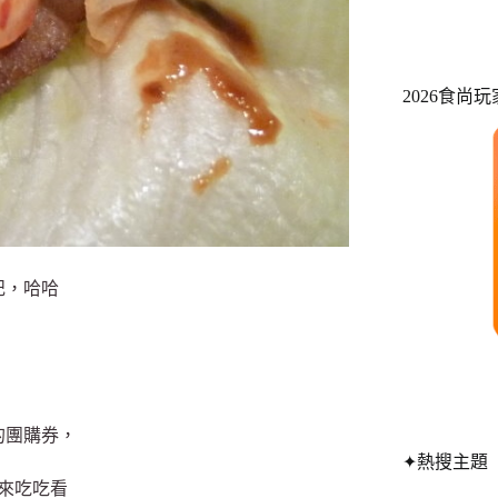
2026食尚
記，哈哈
的團購券，
✦熱搜主題
來吃吃看