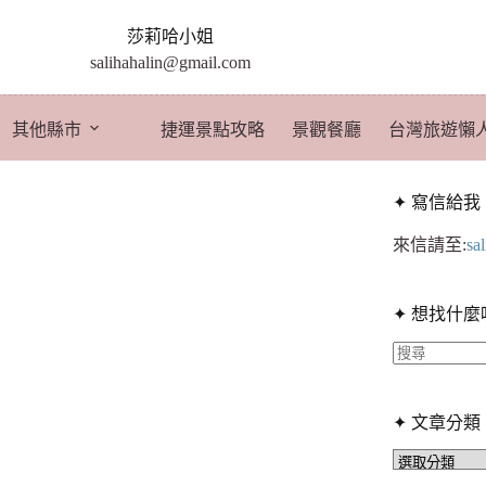
莎莉哈小姐
salihahalin@gmail.com
其他縣市
捷運景點攻略
景觀餐廳
台灣旅遊懶
✦ 寫信給我
來信請至:
sa
✦ 想找什麼
找
不
✦ 文章分類
到
符
✦
文
合