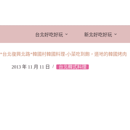
跳
至
主
要
內
台北好吃好玩
新北好吃好玩
容
*台北復興北路*韓國村韓國料理-小菜吃到飽，道地的韓國烤肉
2013 年 11 月 11 日
台北韓式料理