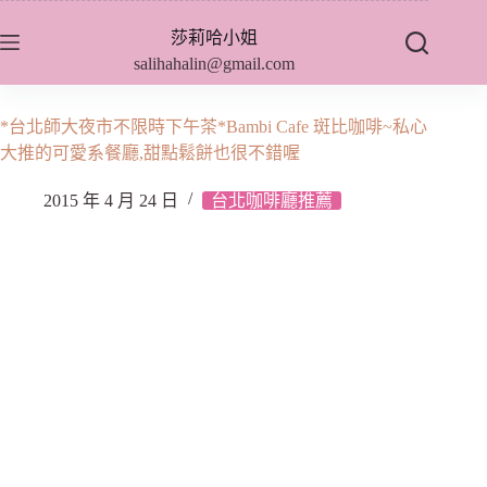
跳
莎莉哈小姐
至
salihahalin@gmail.com
主
要
內
*台北師大夜市不限時下午茶*Bambi Cafe 斑比咖啡~私心
容
大推的可愛系餐廳,甜點鬆餅也很不錯喔
2015 年 4 月 24 日
台北咖啡廳推薦