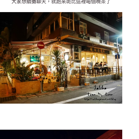
大家想續攤聊天，就跑來斑比這裡喝個晚茶了