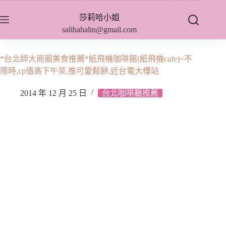
跳
莎莉哈小姐
至
salihahalin@gmail.com
主
要
內
*台北師大商圈美食推薦*紙飛機咖啡館(紙飛機cafe)~不
容
限時,cp值高下午茶,推可愛鬆餅,近台電大樓站
2014 年 12 月 25 日
台北咖啡廳推薦