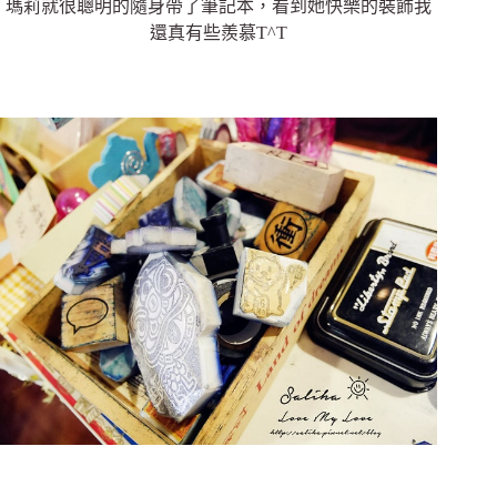
瑪莉就很聰明的隨身帶了筆記本，看到她快樂的裝飾我
還真有些羨慕T^T