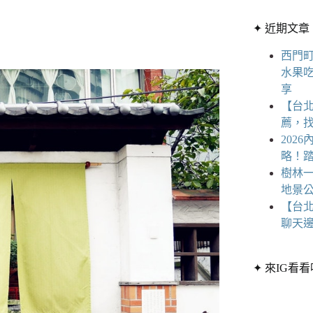
章
條
分
✦ 近期文章
件
類
的
西門
結
水果
果
享
【台
薦，
202
略！
樹林一
地景公
【台
聊天
✦ 來IG看