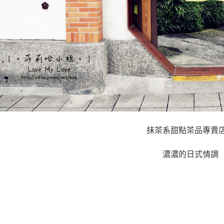
抹茶系甜點茶品專賣
濃濃的日式情調