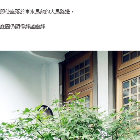
即使座落於車水馬龍的大馬路邊，
庭園仍顯得靜謐幽靜