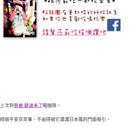
上次到
參差 餘波未了
喝咖啡，
經過平安京茶事，不由得被它濃濃日本風的門面吸引，