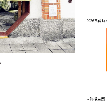
2026食尚
店，
✦熱搜主題