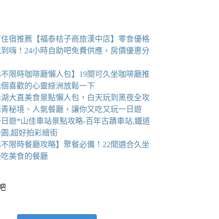
町住宿推薦【福泰桔子商旅漢中店】零食優格
吃到嗨！24小時自助吧免費供應，房價優惠分
北不限時咖啡廳懶人包】19間可久坐咖啡廳推
找個喜歡的心靈綠洲放鬆一下
6內湖大直美食景點懶人包，白天玩到黑夜全攻
踏青秘境、人氣餐廳，讓你又吃又玩一日遊
日遊*山佳車站景點攻略-百年古蹟車站,鐵道
園,超好拍彩繪街
北不限時餐廳攻略】聚餐必備！22間適合久坐
邊吃美食的餐廳
看吧