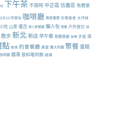
下午茶
中正區
信義區
不限時
免費景
張站
咖啡廳
台北101世貿站
壽星優惠
外帶美食
大坪林
懶人包
復古
小吃
山景
戶外座位
情人節餐廳
懷舊
抹
新北
散步
新店
早午餐
點
浪
景觀餐廳
步道
板橋
甜點
聚餐
約會餐廳
蛋糕
美景
義大利麵
秘境
踏青
飲料喝到飽
咖啡廳
麻辣