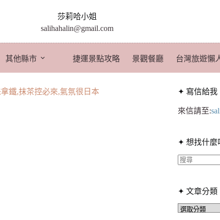
莎莉哈小姐
salihahalin@gmail.com
其他縣市
捷運景點攻略
景觀餐廳
台灣旅遊懶
拿鐵,抹茶控必來,氣氛很日本
✦ 寫信給我
來信請至:
sa
✦ 想找什麼
找
不
✦ 文章分類
到
符
✦
文
合