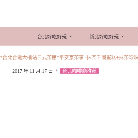
跳
至
主
要
內
台北好吃好玩
新北好吃好玩
容
*台北台電大樓站日式茶館*平安京茶事~抹茶千層蛋糕+抹茶珍珠
2017 年 11 月 17 日
台北咖啡廳推薦