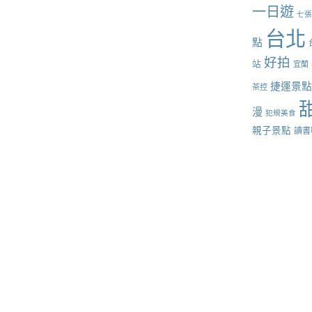
一日遊
七
台北
點
好拍
站
宜蘭
捷運景
茶控
漫
犯規美食
親子景點
讀書