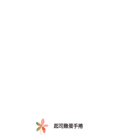
起
司雞蛋手捲