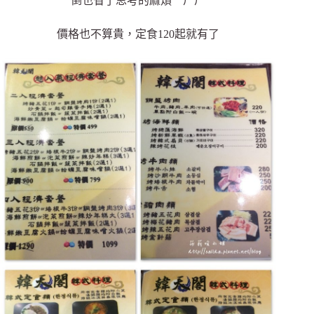
倒也省了思考的麻煩 ㄏㄏ
價格也不算貴，定食120起就有了