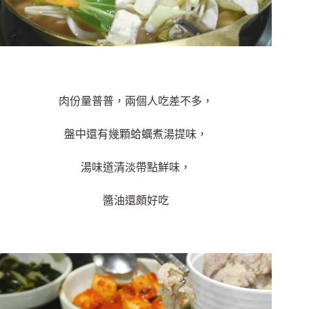
肉份量普普，兩個人吃差不多，
盤中還有幾顆蛤
蠣煮湯提味，
湯味道清淡帶點鮮味，
醬油還頗好吃