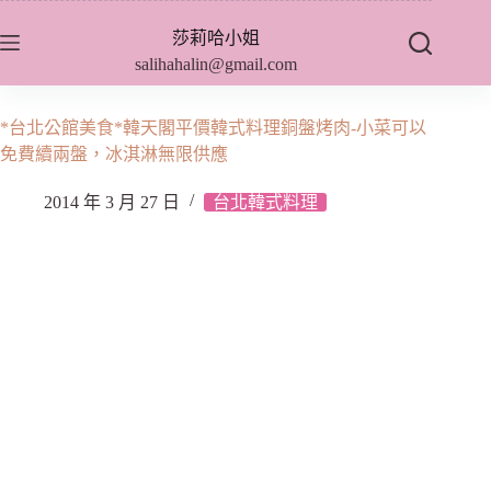
跳
莎莉哈小姐
至
salihahalin@gmail.com
主
要
內
*台北公館美食*韓天閣平價韓式料理銅盤烤肉-小菜可以
容
免費續兩盤，冰淇淋無限供應
2014 年 3 月 27 日
台北韓式料理