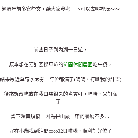
趁過年前多寫些文，給大家參考一下可以去哪裡玩～～
前些日子到內湖一日遊，
原本想在預計要採草莓的
莓圃休閒農園
吃午餐，
結果最近草莓季太夯，訂位都滿了(嗚嗚，打斷我的計畫)
後來想改吃放在我口袋很久的煮雲軒，哇哈，又訂滿
了…
當下還真煩惱，因為碧山嚴一帶的餐廳不多….
好在小貓找到這間coco32咖啡棧，順利訂好位子