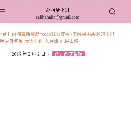
跳
莎莉哈小姐
至
salihahalin@gmail.com
主
要
內
*台北內湖景觀餐廳*coco32咖啡棧~坐擁碧樹碧池的不限
容
時戶外包廂,義大利麵,人蔘雞,近碧山嚴
2016 年 2 月 2 日
台北西式餐廳