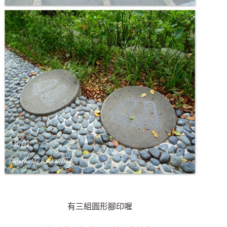
有三組圓形腳印喔