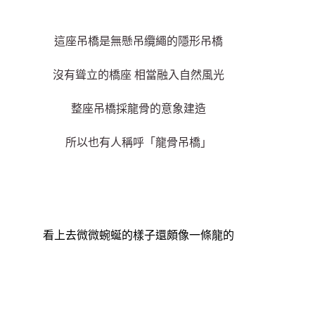
這座吊橋是無懸吊纜繩的隱形吊橋
沒有聳立的橋座 相當融入自然風光
整座吊橋採龍骨的意象建造
所以也有人稱呼
「龍骨吊橋」
看上去微微蜿蜒的樣子還頗像一條龍的