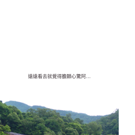
遠遠看去就覺得膽顫心驚阿…