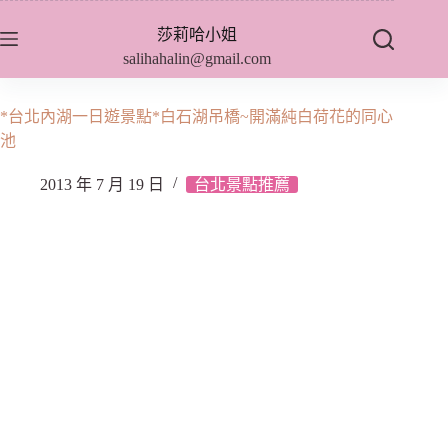
跳
莎莉哈小姐
至
salihahalin@gmail.com
主
要
內
*台北內湖一日遊景點*白石湖吊橋~開滿純白荷花的同心
容
池
2013 年 7 月 19 日
台北景點推薦