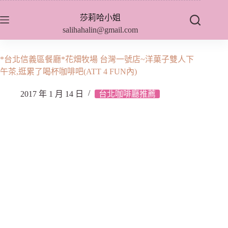
跳
莎莉哈小姐
至
salihahalin@gmail.com
主
要
內
*台北信義區餐廳*花畑牧場 台灣一號店~洋菓子雙人下
容
午茶,逛累了喝杯咖啡吧(ATT 4 FUN內)
2017 年 1 月 14 日
台北咖啡廳推薦