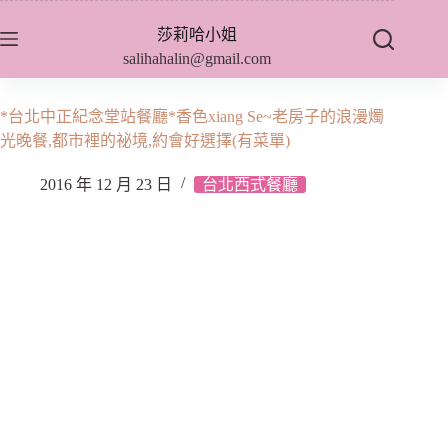
跳
莎莉哈小姐
至
salihahalin@gmail.com
主
要
內
*台北中正紀念堂站餐廳*香色xiang Se~老房子的浪漫燭
容
光晚餐,都市裡的祕境,約會好選擇(有菜單)
2016 年 12 月 23 日
台北西式餐廳