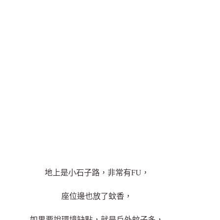
地上是小石子路，非常有FU，
座位邊也放了蚊香，
如果要說環境缺點，就是戶外蚊子多，