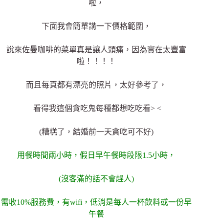
啦，
下面我會簡單講一下價格範圍，
說來佐曼咖啡的菜單真是讓人頭痛，因為實在太豐富
啦！！！！
而且每頁都有漂亮的照片，太好參考了，
看得我這個貪吃鬼每種都想吃吃看> <
(糟糕了，結婚前一天貪吃可不好)
用餐時間兩小時，假日早午餐時段限1.5小時，
(沒客滿的話不會趕人)
需收10%服務費，
有wifi，
低消是每人一杯飲料或一份早
午餐