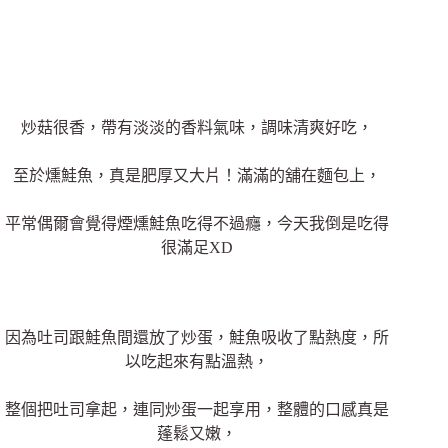
炒菇很香，帶有淡淡的香料氣味，調味清爽好吃，
至於燻鮭魚，真是肥厚又大片！滿滿的舖在麵包上，
平常偶爾會覺得煙燻鮭魚吃得不過癮，今天我倒是吃得
很滿足XD
因為吐司跟鮭魚間還放了炒蛋，鮭魚吸收了點熱度，所
以吃起來有點溫熱，
整個把吐司拿起，連同炒蛋一起享用，整體的口感真是
蓬鬆又嫩，