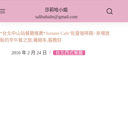
跳
莎莉哈小姐
至
salihahalin@gmail.com
主
要
內
*台北中山站餐廳推薦*Jumane Cafe’佐曼咖啡館~來場放
容
鬆的早午餐之旅,種類多,服務好
2016 年 2 月 24 日
台北西式餐廳