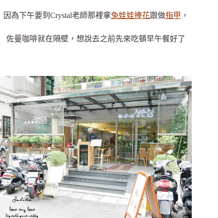
因為下午要到Crystal老師那裡拿
兔娃娃捧花
跟做
指甲
，
佐曼咖啡就在隔壁，想說去之前先來吃頓早午餐好了