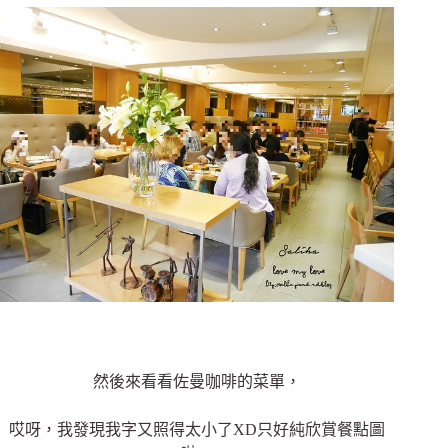
然後來看看佐曼咖啡的菜單，
哎呀，我發現我字又照得太小了XD只好純欣賞餐點圖