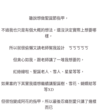
雖說想做聖誕節指甲，
不過我也只是有個大概的想法，還沒決定實際上想要哪
樣，
所以就很偷懶又請老師幫我設計 ㄎㄎㄎㄎㄎ
但貪心如我，跟老師講了一堆我想要的，
紅綠線啦、聖誕老人、雪人
、星星
等等，
如果塞的下其實我還想繼續講聖誕樹、雪花
、蝴蝶結
等
等XD
但很怕變成阿花的指甲，所以最後忍痛割愛只講了幾樣
而已