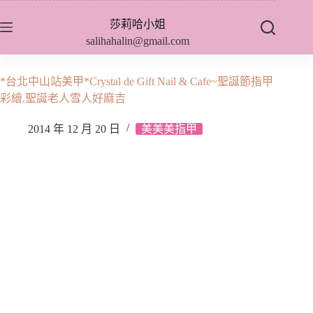
跳
莎莉哈小姐
至
salihahalin@gmail.com
主
要
內
*台北中山站美甲*Crystal de Gift Nail & Cafe~聖誕節指甲
容
彩繪,聖誕老人雪人好麻吉
2014 年 12 月 20 日
美美美指甲