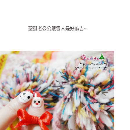
聖誕老公公跟雪人是好麻吉~