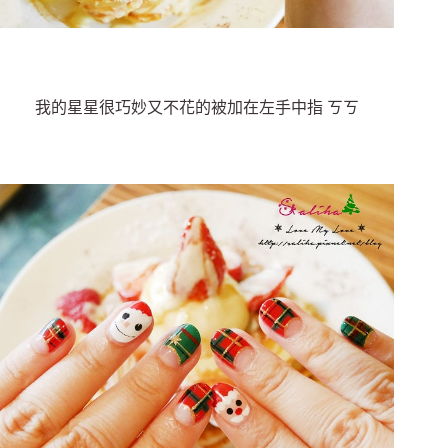
我的星星很巧妙又不花的被加在左手中指 ㄎㄎ