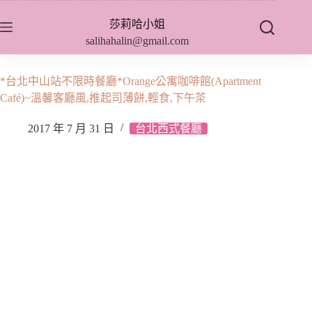
跳
莎莉哈小姐
至
salihahalin@gmail.com
主
要
內
*台北中山站不限時餐廳*Orange公寓咖啡館(Apartment
容
Café)~溫馨客廳風,推起司薄餅,輕食,下午茶
2017 年 7 月 31 日
台北西式餐廳