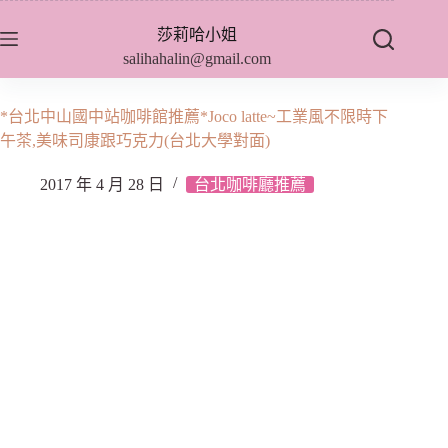
跳
莎莉哈小姐
至
salihahalin@gmail.com
主
要
內
*台北中山國中站咖啡館推薦*Joco latte~工業風不限時下
容
午茶,美味司康跟巧克力(台北大學對面)
2017 年 4 月 28 日
台北咖啡廳推薦