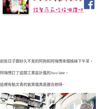
前些日子跟好久不見的阿狗和阿嗨愣來個姊妹下午茶，
阿嗨愣訂了這間工業設計風的Joco latte，
這裡有點文青的氣質還真是適合她呀~