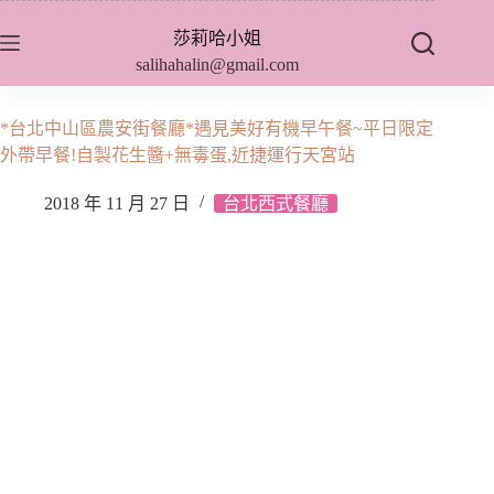
跳
莎莉哈小姐
至
salihahalin@gmail.com
主
要
內
*台北中山區農安街餐廳*遇見美好有機早午餐~平日限定
容
外帶早餐!自製花生醬+無毒蛋,近捷運行天宮站
2018 年 11 月 27 日
台北西式餐廳