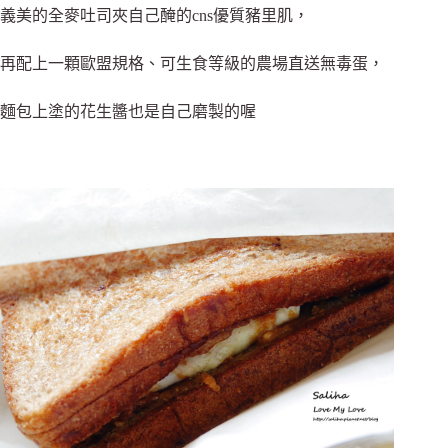
義美的全麥吐司夾自己醃的cns優質豬里肌，
再配上一顆歐盟規格、可生食等級的農場直送無毒蛋，
麵包上塗的花生醬也是自己磨製的喔