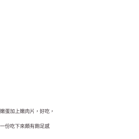
嫩蛋加上嫩肉片，好吃，
一份吃下來頗有飽足感