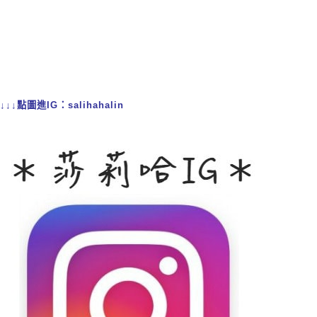
↓↓↓點圖進IG：salihahalin