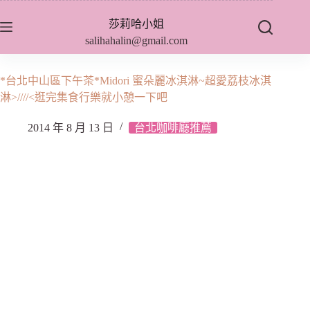
跳
莎莉哈小姐
至
salihahalin@gmail.com
主
要
內
*台北中山區下午茶*Midori 蜜朵麗冰淇淋~超愛荔枝冰淇
容
淋>////<逛完集食行樂就小憩一下吧
2014 年 8 月 13 日
台北咖啡廳推薦