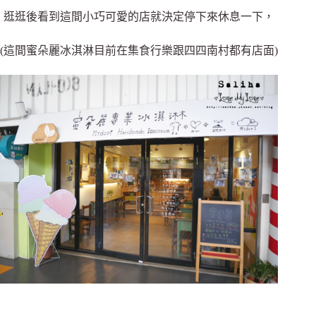
逛逛後看到這間小巧可愛的店就決定停下來休息一下，
(這間蜜朵麗冰淇淋目前在集食行樂跟四四南村都有店面)