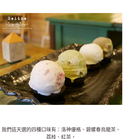
我們這天選的四種口味有：洛神優格、碧螺春烏龍茶、
荔枝、紅茶，