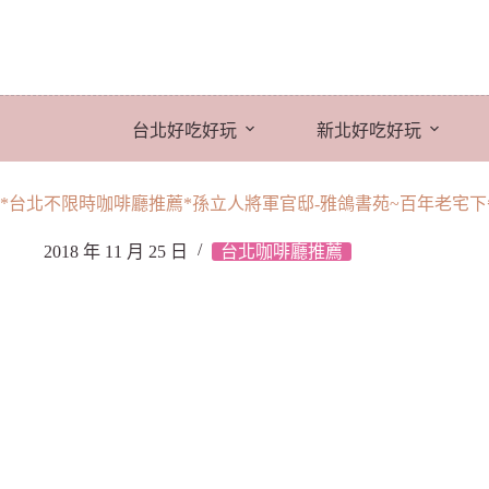
跳
至
主
要
內
台北好吃好玩
新北好吃好玩
容
*台北不限時咖啡廳推薦*孫立人將軍官邸-雅鴿書苑~百年老宅下
2018 年 11 月 25 日
台北咖啡廳推薦