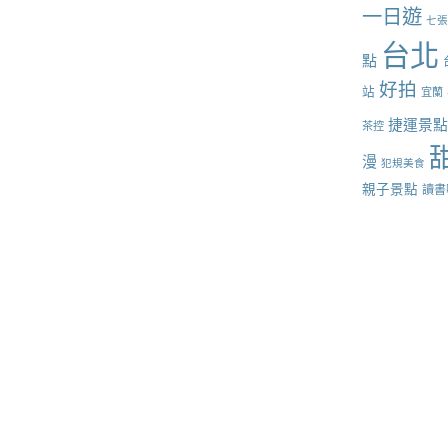
一日遊
七
台北
點
好拍
站
宜蘭
捷運景
茶控
漫
犯規美食
親子景點
讀書