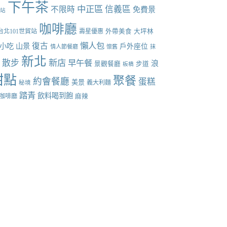
下午茶
中正區
信義區
不限時
免費景
張站
咖啡廳
台北101世貿站
壽星優惠
外帶美食
大坪林
懶人包
復古
小吃
山景
戶外座位
情人節餐廳
懷舊
抹
新北
新店
散步
早午餐
點
浪
景觀餐廳
步道
板橋
甜點
聚餐
約會餐廳
蛋糕
美景
義大利麵
秘境
踏青
飲料喝到飽
咖啡廳
麻辣