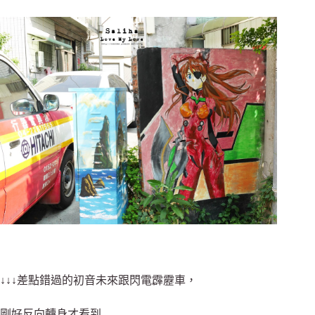
↓↓↓差點錯過的初音未來跟閃電霹靂車，
剛好反向轉身才看到