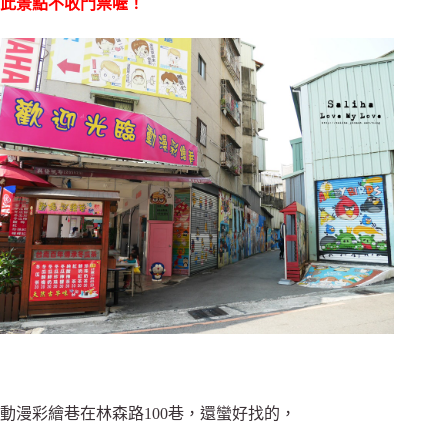
此景點不收門票喔！
動漫彩繪巷在林森路100巷，還蠻好找的，