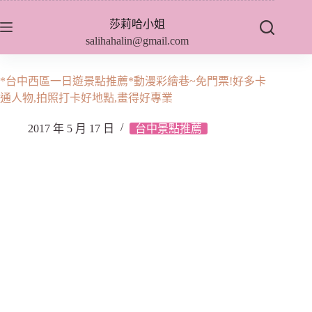
跳
莎莉哈小姐
至
salihahalin@gmail.com
主
要
內
*台中西區一日遊景點推薦*動漫彩繪巷~免門票!好多卡
容
通人物,拍照打卡好地點,畫得好專業
2017 年 5 月 17 日
台中景點推薦