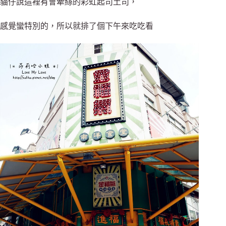
貓仔說這裡有會牽絲的彩虹起司土司，
感覺蠻特別的，所以就排了個下午來吃吃看