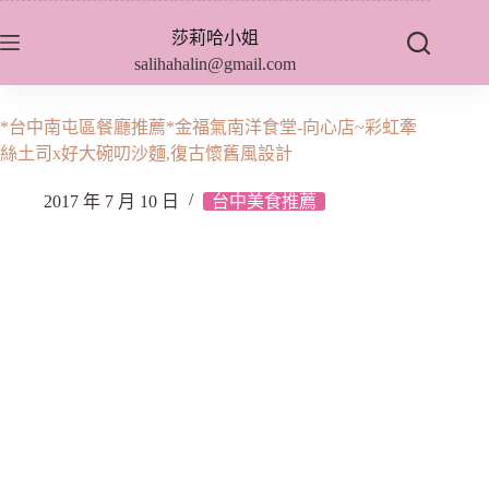
跳
莎莉哈小姐
至
salihahalin@gmail.com
主
要
內
*台中南屯區餐廳推薦*金福氣南洋食堂-向心店~彩虹牽
容
絲土司x好大碗叨沙麵,復古懷舊風設計
2017 年 7 月 10 日
台中美食推薦