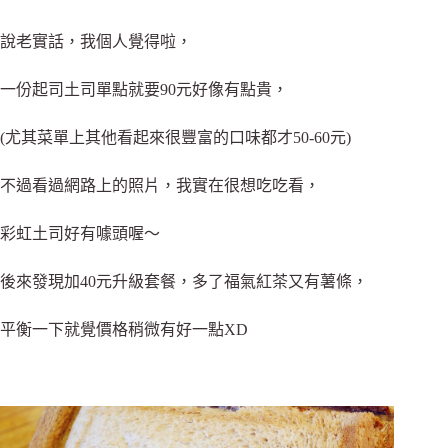
說老實話，我個人覺得啦，
一份起司土司單點就要90元好像有點貴，
(尤其菜單上其他看起來很豐富的口味都才50-60元)
不過看過網路上的照片，我實在很想吃吃看，
彩虹土司好有噱頭喔～
後來發現加40元升級套餐，多了福氣紅茶又有薯條，
平衡一下就覺價格稍微有好一點XD