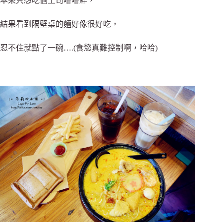
本來只想吃個土司嚐嚐鮮，
結果看到隔壁桌的麵好像很好吃，
忍不住就點了一碗….(食慾真難控制啊，哈哈)