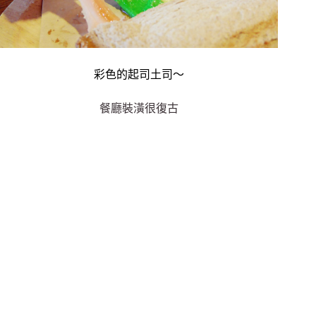
彩色的起司土司～
餐廳裝潢很復古