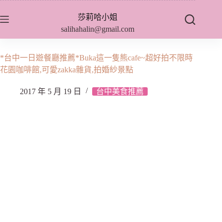
跳
莎莉哈小姐
至
salihahalin@gmail.com
主
要
內
*台中一日遊餐廳推薦*Buka這一隻熊cafe~超好拍不限時
容
花園咖啡館,可愛zakka雜貨,拍婚紗景點
2017 年 5 月 19 日
台中美食推薦