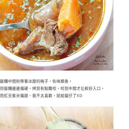
飯糰中間則帶著淡甜的梅子，佐味頗香，
但飯糰邊邊偏硬，烤到有點難咬，咬到中間才比較好入口，
而紅豆紫米偏甜，我不太喜歡，就給貓仔了XD