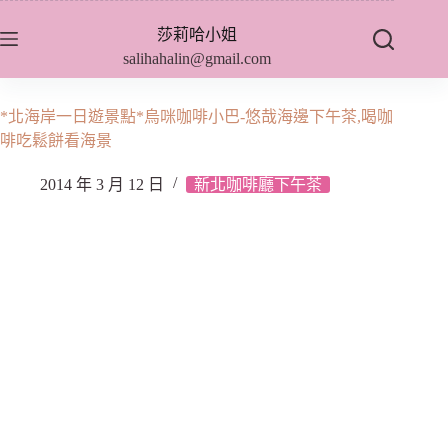
跳
莎莉哈小姐
至
salihahalin@gmail.com
主
要
內
*北海岸一日遊景點*烏咪咖啡小巴-悠哉海邊下午茶,喝咖
容
啡吃鬆餅看海景
2014 年 3 月 12 日
新北咖啡廳下午茶