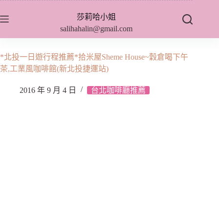
跳
莎莉哈小姐
至
salihahalin@gmail.com
主
要
內
*北投一日遊行程推薦*拾米屋Sheme House~穀倉喝下午
容
茶,工業風咖啡館(新北投捷運站)
2016 年 9 月 4 日
台北咖啡廳推薦