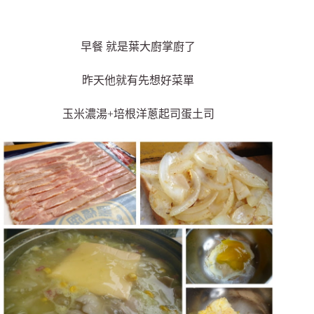
早餐 就是葉大廚掌廚了
昨天他就有先想好菜單
玉米濃湯+培根洋蔥起司蛋土司