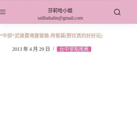
跳
莎莉哈小姐
至
salihahalin@gmail.com
主
要
內
*中部*武陵農場露營趣-用餐篇(野炊真的好好玩)
容
2013 年 4 月 29 日
台中景點推薦