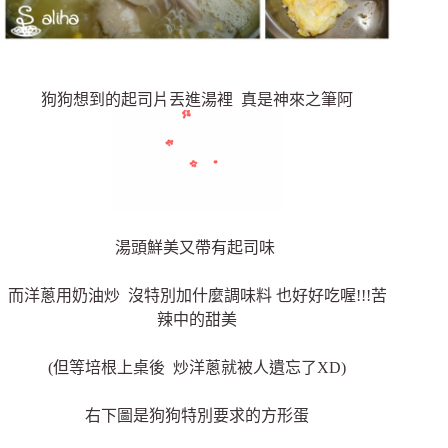
狗狗想到的起司片丟進湯裡 真是神來之筆阿
湯頭鮮美又帶有起司味
而洋蔥用奶油炒 沒特別加什麼調味料 也好好吃喔!!!苦
辣中的甜美
(但等培根上桌後 炒洋蔥就被人遺忘了XD)
右下圖是狗狗特別要求的方形蛋